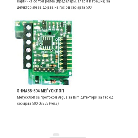
Картичка со три релеа (предаларм, аларм и грешка) за
детекторите за дојава на гас од серијата 500
S-INA55-504 МЕЃУСКЛОП
Меѓусклоп за протокол Argus за Inim детектори за гас од
серијата 500 G/E55 (ver.3)