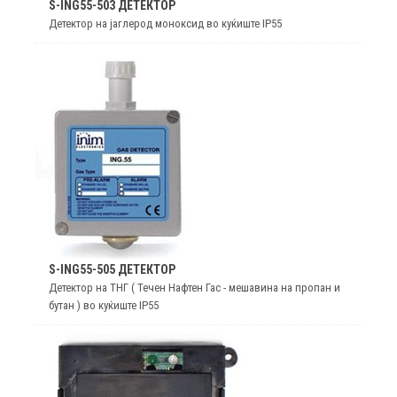
S-ING55-503 ДЕТЕКТОР
Детектор на јаглерод моноксид во куќиште IP55
S-ING55-505 ДЕТЕКТОР
Детектор на ТНГ ( Течен Нафтен Гас - мешавина на пропан и
бутан ) во куќиште IP55