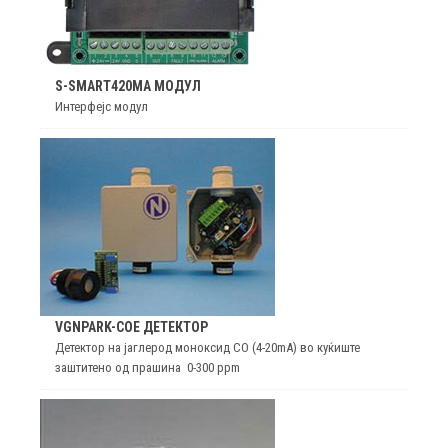
S-SMART420MA МОДУЛ
Интерфејс модул
VGNPARK-COE ДЕТЕКТОР
Детектор на јаглерод моноксид CO (4-20mA) во куќиште
заштитено од прашина 0-300 ppm